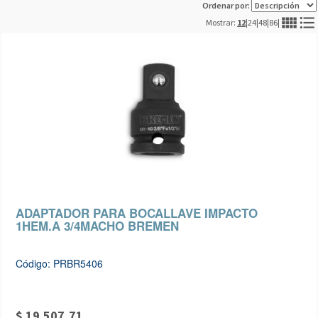
Ordenar por:
view_comfy
format_list_bulleted
Mostrar:
12
|
24
|
48
|
86
|
ADAPTADOR PARA BOCALLAVE IMPACTO
1HEM.A 3/4MACHO BREMEN
Código: PRBR5406
$ 19.507,71