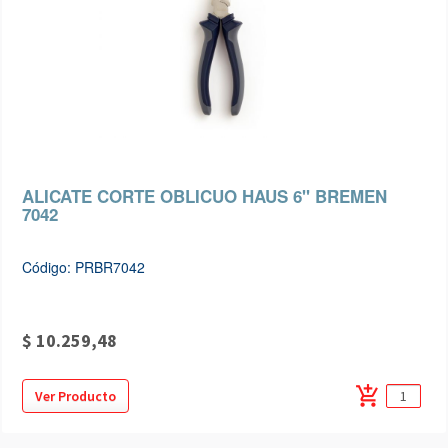
ALICATE CORTE OBLICUO HAUS 6" BREMEN
7042
Código: PRBR7042
$ 10.259,48
add_shopping_cart
Ver Producto