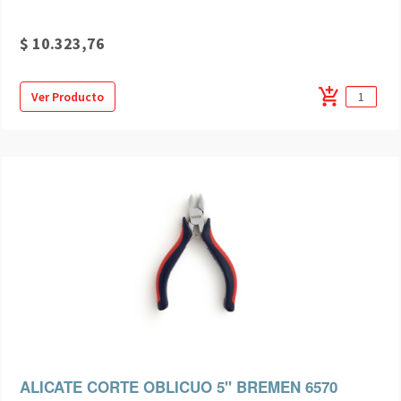
$ 10.323,76
add_shopping_cart
Ver Producto
ALICATE CORTE OBLICUO 5" BREMEN 6570