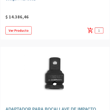
$ 14.386,46
add_shopping_cart
Ver Producto
ADAPTADOR PARA BOCALLAVE DE IMPACTO