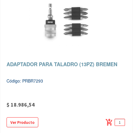
ADAPTADOR PARA TALADRO (13PZ) BREMEN
Código: PRBR7293
$ 18.986,54
add_shopping_cart
Ver Producto