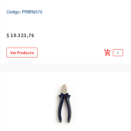
Código: PRBR6570
$ 10.323,76
add_shopping_cart
Ver Producto