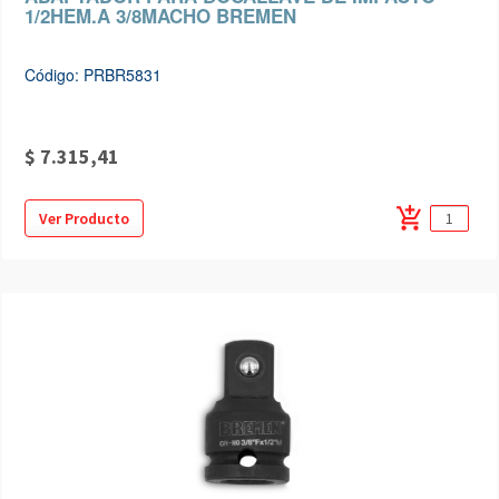
1/2HEM.A 3/8MACHO BREMEN
Código: PRBR5831
$ 7.315,41
add_shopping_cart
Ver Producto