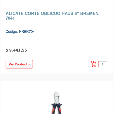
ALICATE CORTE OBLICUO HAUS 5" BREMEN
7041
Código: PRBR7041
$ 9.443,55
add_shopping_cart
Ver Producto