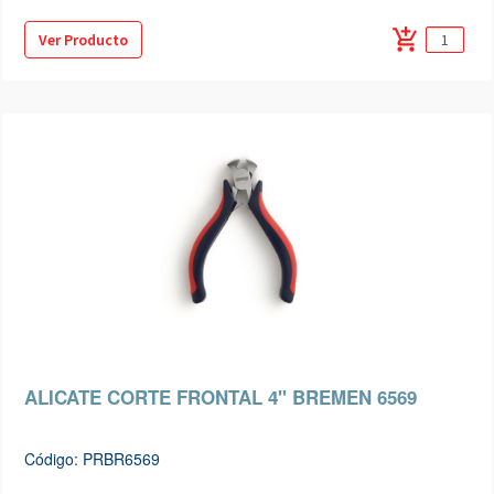
add_shopping_cart
Ver Producto
ALICATE CORTE FRONTAL 4" BREMEN 6569
Código: PRBR6569