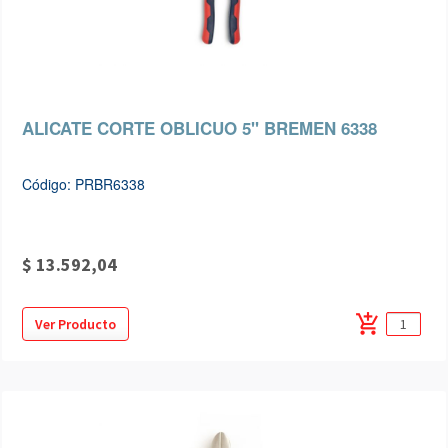
ALICATE CORTE OBLICUO 5" BREMEN 6338
Código: PRBR6338
$ 13.592,04
add_shopping_cart
Ver Producto