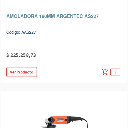
AMOLADORA 180MM ARGENTEC AS227
Código: AAS227
$ 225.258,73
add_shopping_cart
Ver Producto