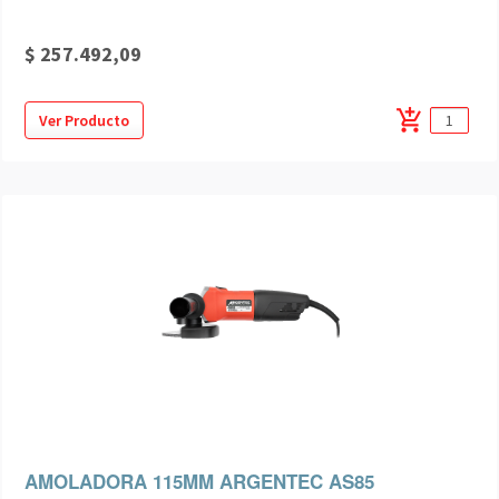
$ 257.492,09
add_shopping_cart
Ver Producto
AMOLADORA 115MM ARGENTEC AS85