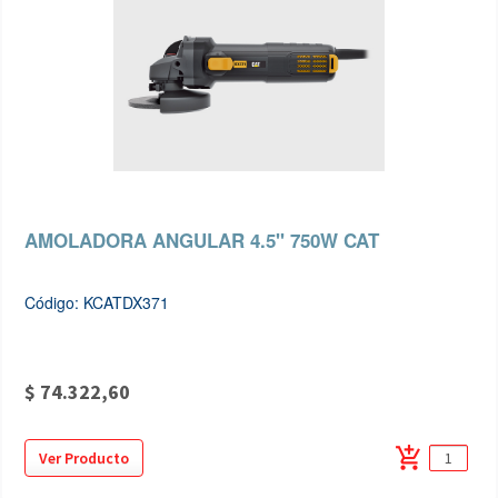
AMOLADORA ANGULAR 4.5" 750W CAT
Código: KCATDX371
$ 74.322,60
add_shopping_cart
Ver Producto