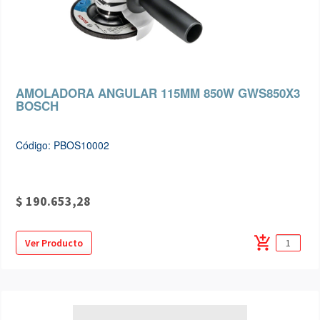
AMOLADORA ANGULAR 115MM 850W GWS850X3
BOSCH
Código: PBOS10002
$ 190.653,28
add_shopping_cart
Ver Producto