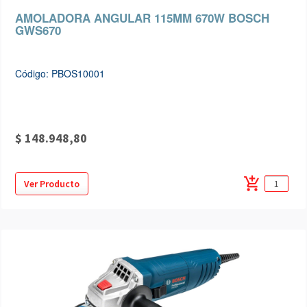
AMOLADORA ANGULAR 115MM 670W BOSCH
GWS670
Código: PBOS10001
$ 148.948,80
add_shopping_cart
Ver Producto