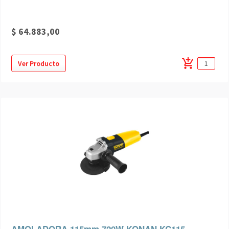
$ 64.883,00
add_shopping_cart
Ver Producto