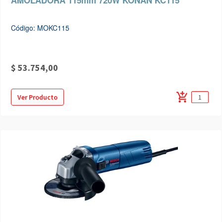
AMOLADORA 115mm 720W KONAN KC115
Código: MOKC115
$ 53.754,00
add_shopping_cart
Ver Producto