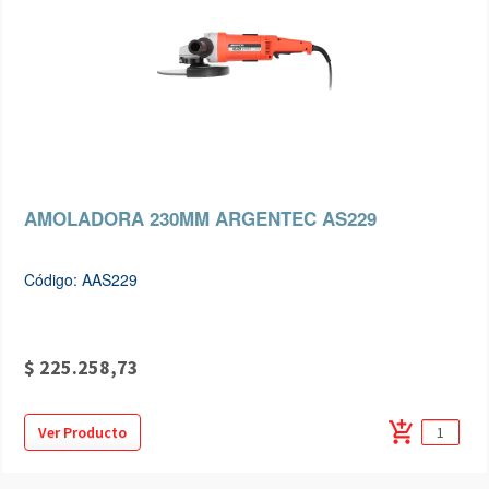
AMOLADORA 230MM ARGENTEC AS229
Código: AAS229
$ 225.258,73
add_shopping_cart
Ver Producto