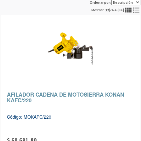
Ordenar por:
view_comfy
format_list_bulleted
Mostrar:
12
|
24
|
48
|
86
|
AFILADOR CADENA DE MOTOSIERRA KONAN
KAFC/220
Código: MOKAFC/220
$ 69.691,80