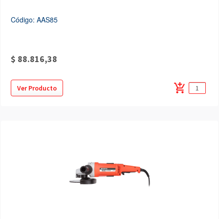
Código: AAS85
$ 88.816,38
add_shopping_cart
Ver Producto