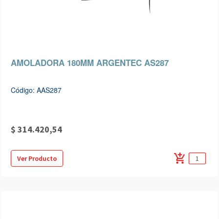
AMOLADORA 180MM ARGENTEC AS287
Código: AAS287
$ 314.420,54
add_shopping_cart
Ver Producto