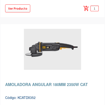
add_shopping_cart
Ver Producto
AMOLADORA ANGULAR 180MM 2350W CAT
Código: KCATDX352