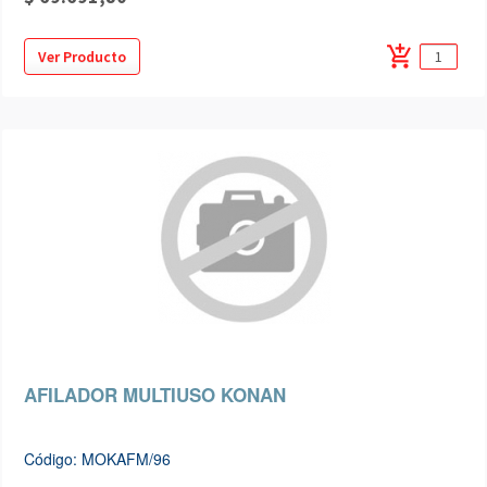
add_shopping_cart
Ver Producto
AFILADOR MULTIUSO KONAN
Código: MOKAFM/96