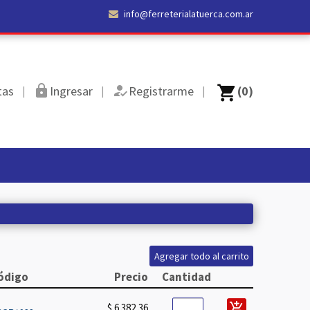
info@ferreterialatuerca.com.ar
https
how_to_reg
shopping_cart
tas
Ingresar
Registrarme
(0)
|
|
|
ódigo
Precio
Cantidad
add_shopping_cart
$ 6.382,36