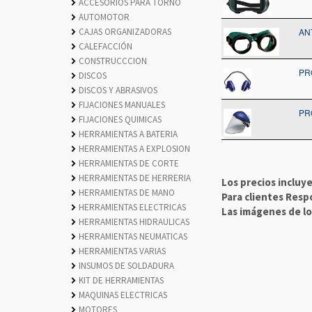
ACCESORIOS PARA TORNO
chevron_right
AUTOMOTOR
chevron_right
CAJAS ORGANIZADORAS
AN
chevron_right
CALEFACCIÓN
chevron_right
CONSTRUCCCION
chevron_right
PR
DISCOS
chevron_right
DISCOS Y ABRASIVOS
chevron_right
FIJACIONES MANUALES
chevron_right
PR
FIJACIONES QUIMICAS
chevron_right
HERRAMIENTAS A BATERIA
chevron_right
HERRAMIENTAS A EXPLOSION
chevron_right
HERRAMIENTAS DE CORTE
chevron_right
HERRAMIENTAS DE HERRERIA
chevron_right
Los precios incluye
HERRAMIENTAS DE MANO
chevron_right
Para clientes Resp
HERRAMIENTAS ELECTRICAS
chevron_right
Las imágenes de los
HERRAMIENTAS HIDRAULICAS
chevron_right
HERRAMIENTAS NEUMATICAS
chevron_right
HERRAMIENTAS VARIAS
chevron_right
INSUMOS DE SOLDADURA
chevron_right
KIT DE HERRAMIENTAS
chevron_right
MAQUINAS ELECTRICAS
chevron_right
MOTORES
chevron_right