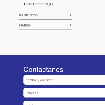
PROTECTORES [X]
chevron_right
PRODUCTO
add
MARCA
add
Contactanos