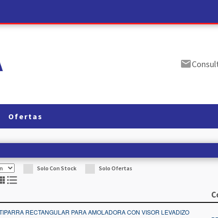
email
Consul
Ofertas
Solo Con Stock
Solo Ofertas
comfy
format_list_bulleted
C
TIPARRA RECTANGULAR PARA AMOLADORA CON VISOR LEVADIZO