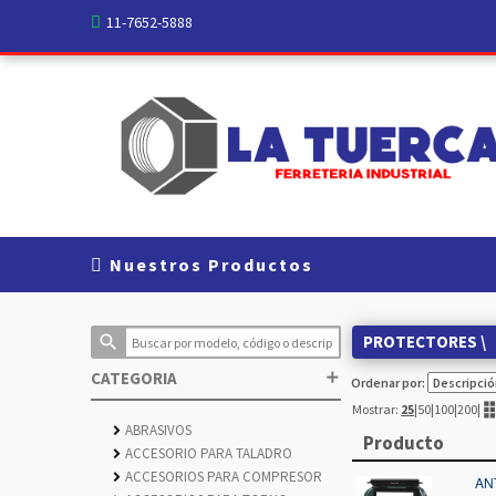
11-7652-5888
Nuestros Productos
search
PROTECTORES
\
CATEGORIA
add
Ordenar por:
view_
Mostrar:
25
|
50
|
100
|
200
|
ABRASIVOS
chevron_right
Producto
ACCESORIO PARA TALADRO
chevron_right
ACCESORIOS PARA COMPRESOR
chevron_right
AN