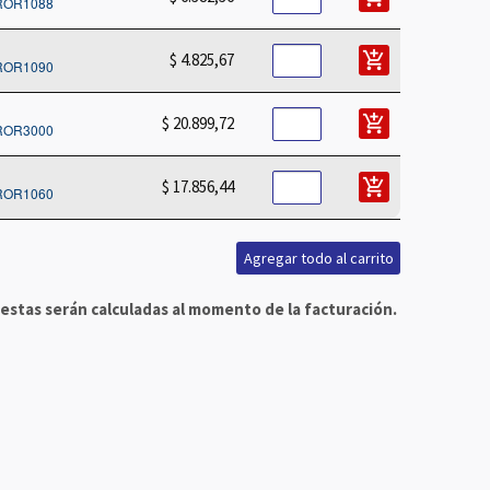
ROR1088
add_shopping_cart
$ 4.825,67
ROR1090
add_shopping_cart
$ 20.899,72
ROR3000
add_shopping_cart
$ 17.856,44
ROR1060
 estas serán calculadas al momento de la facturación.