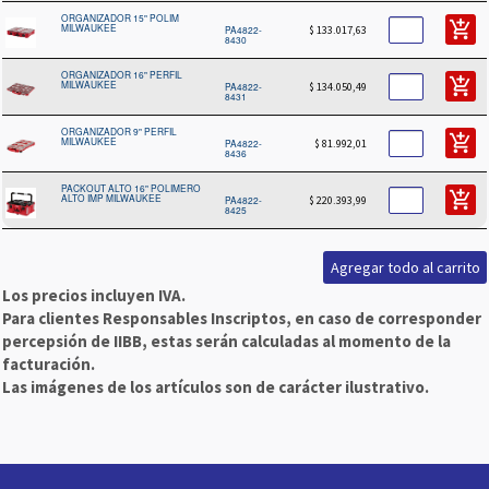
ORGANIZADOR 15" POLIM
add_shopping_cart
MILWAUKEE
PA4822-
$ 133.017,63
8430
ORGANIZADOR 16" PERFIL
add_shopping_cart
MILWAUKEE
PA4822-
$ 134.050,49
8431
ORGANIZADOR 9" PERFIL
add_shopping_cart
MILWAUKEE
PA4822-
$ 81.992,01
8436
PACKOUT ALTO 16" POLIMERO
add_shopping_cart
ALTO IMP MILWAUKEE
PA4822-
$ 220.393,99
8425
Los precios incluyen IVA.
Para clientes Responsables Inscriptos, en caso de corresponder
percepsión de IIBB, estas serán calculadas al momento de la
facturación.
Las imágenes de los artículos son de carácter ilustrativo.