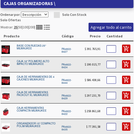
CAJAS ORGANIZADORAS
\
Ordenar por:
Solo Con Stock
Solo Ofertas
view_comfy
format_list_bulleted
Mostrar:
25
|
50
|
100
|
200
|
Producto
Código
Precio
Cantidad
BASE CON RUEDAS 25"
add_shopping_cart
MILWAUKEE
PA4822-
$ 391.765,91
8427
CAJA 16" POLIMERO ALTO
add_shopping_cart
IMPACTO MILWAUKEE
PA4822-
$ 190.015,77
8424
CAJA DE HERRAMIENTAS DE 4
add_shopping_cart
CAJONES MILWAUKEE
PA4822-
$ 586.438,66
8444
CAJA DE HERRAMIENTAS
add_shopping_cart
PACKOUT XL MILWAUKEE
PA4822-
$ 297.231,70
8429
CAJA HERRAMIENTAS
add_shopping_cart
COMPACTA MILWAUKEE
PA4822-
$ 259.861,68
8422
ORGANIZADOR 15" COMPACTO
add_shopping_cart
POLIM MILWAUKEE
PA4822-
$ 77.391,58
8435