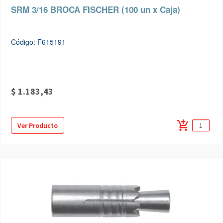
SRM 3/16 BROCA FISCHER (100 un x Caja)
Código: F615191
$ 1.183,43
add_shopping_cart
Ver Producto