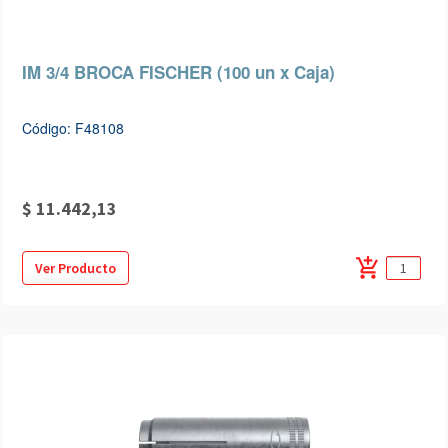
IM 3/4 BROCA FISCHER (100 un x Caja)
Código: F48108
$ 11.442,13
add_shopping_cart
Ver Producto