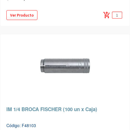
add_shopping_cart
Ver Producto
IM 1/4 BROCA FISCHER (100 un x Caja)
Código: F48103