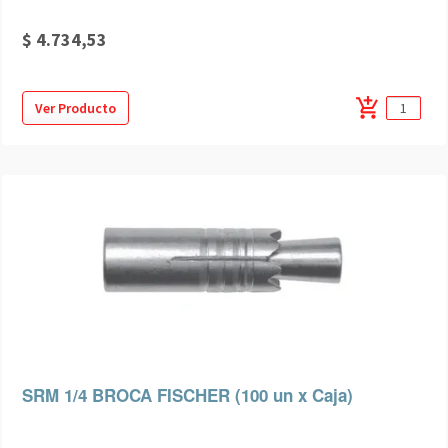
$ 4.734,53
add_shopping_cart
Ver Producto
SRM 1/4 BROCA FISCHER (100 un x Caja)