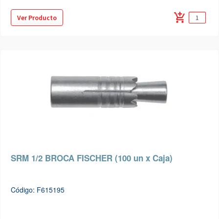
add_shopping_cart
Ver Producto
SRM 1/2 BROCA FISCHER (100 un x Caja)
Código: F615195