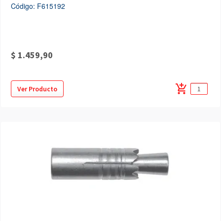
Código: F615192
$ 1.459,90
add_shopping_cart
Ver Producto