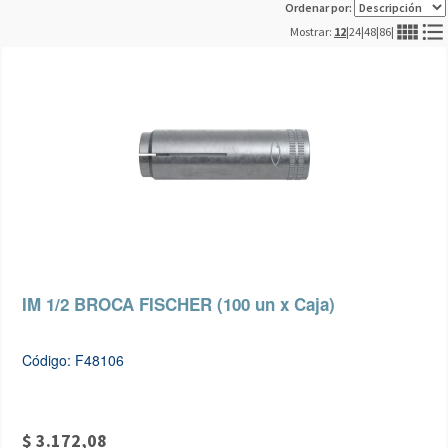
Ordenar por:
view_comfy
format_list_bulleted
Mostrar:
12
|
24
|
48
|
86
|
IM 1/2 BROCA FISCHER (100 un x Caja)
Código: F48106
$ 3.172,08