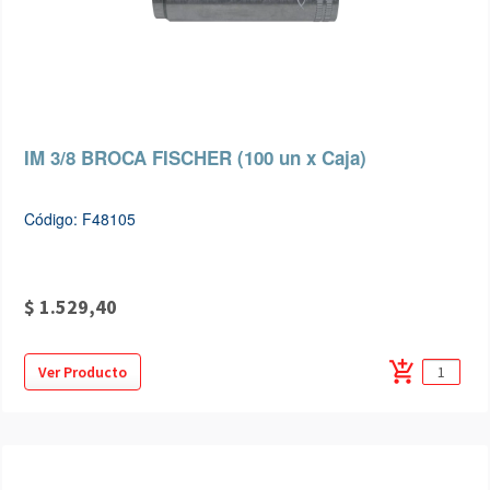
IM 3/8 BROCA FISCHER (100 un x Caja)
Código: F48105
$ 1.529,40
add_shopping_cart
Ver Producto