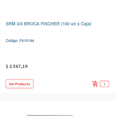
SRM 3/8 BROCA FISCHER (100 un x Caja)
Código: F615194
$ 2.567,10
add_shopping_cart
Ver Producto