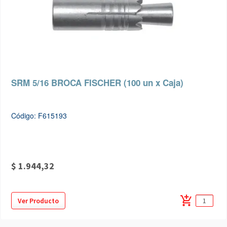
SRM 5/16 BROCA FISCHER (100 un x Caja)
Código: F615193
$ 1.944,32
add_shopping_cart
Ver Producto