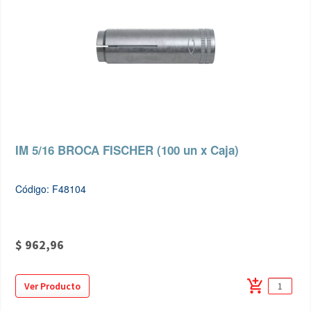
IM 5/16 BROCA FISCHER (100 un x Caja)
Código: F48104
$ 962,96
add_shopping_cart
Ver Producto