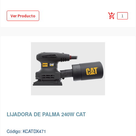
add_shopping_cart
Ver Producto
LIJADORA DE PALMA 240W CAT
Código: KCATDX471