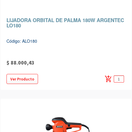
LIJADORA ORBITAL DE PALMA 180W ARGENTEC
LO180
Código: ALO180
$ 88.000,43
add_shopping_cart
Ver Producto