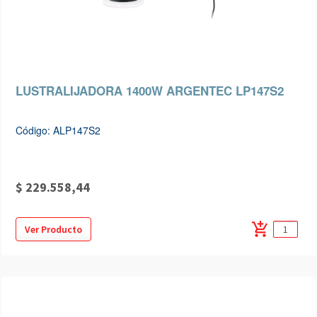
LUSTRALIJADORA 1400W ARGENTEC LP147S2
Código: ALP147S2
$ 229.558,44
add_shopping_cart
Ver Producto