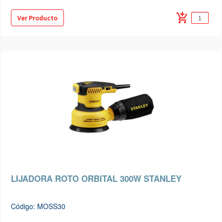
add_shopping_cart
Ver Producto
LIJADORA ROTO ORBITAL 300W STANLEY
Código: MOSS30