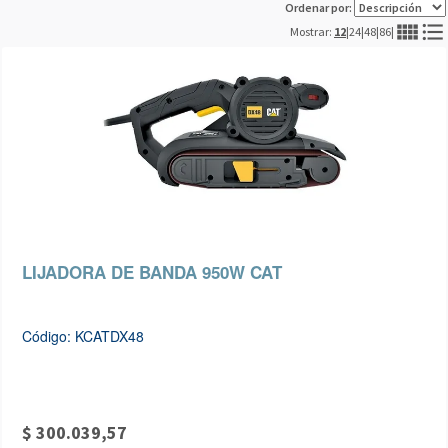
Ordenar por:
view_comfy
format_list_bulleted
Mostrar:
12
|
24
|
48
|
86
|
LIJADORA DE BANDA 950W CAT
Código: KCATDX48
$ 300.039,57