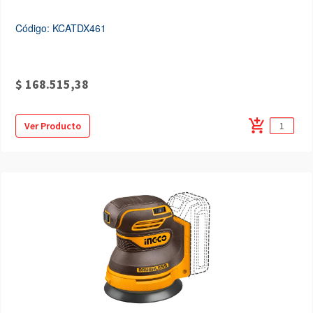
Código: KCATDX461
$ 168.515,38
add_shopping_cart
Ver Producto