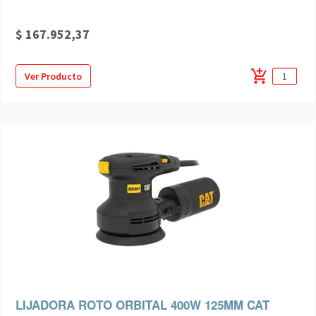
$ 167.952,37
add_shopping_cart
Ver Producto
LIJADORA ROTO ORBITAL 400W 125MM CAT