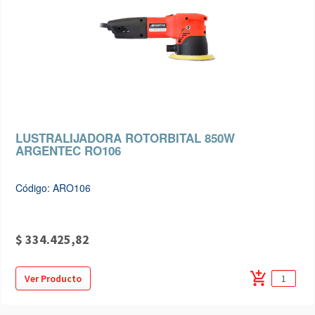
LUSTRALIJADORA ROTORBITAL 850W
ARGENTEC RO106
Código: ARO106
$ 334.425,82
add_shopping_cart
Ver Producto