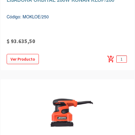
Código: MOKLOE/250
$ 93.635,50
add_shopping_cart
Ver Producto