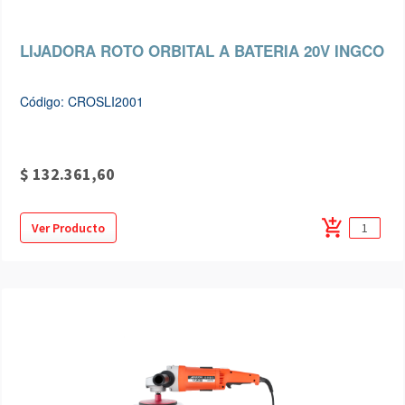
LIJADORA ROTO ORBITAL A BATERIA 20V INGCO
Código: CROSLI2001
$ 132.361,60
add_shopping_cart
Ver Producto