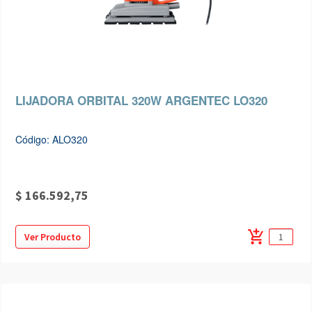
LIJADORA ORBITAL 320W ARGENTEC LO320
Código: ALO320
$ 166.592,75
add_shopping_cart
Ver Producto